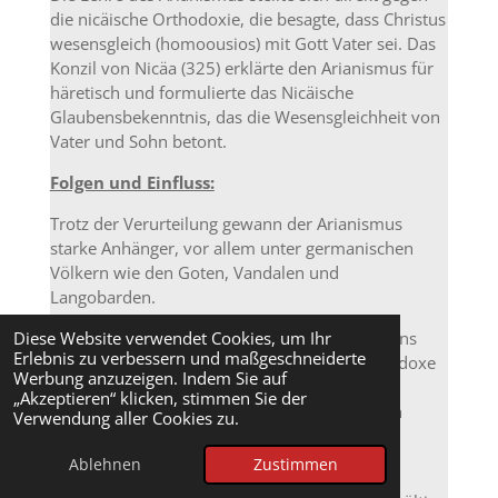
die nicäische Orthodoxie, die besagte, dass Christus
wesensgleich (homoousios) mit Gott Vater sei. Das
Konzil von Nicäa (325) erklärte den Arianismus für
häretisch und formulierte das Nicäische
Glaubensbekenntnis, das die Wesensgleichheit von
Vater und Sohn betont.
Folgen und Einfluss:
Trotz der Verurteilung gewann der Arianismus
starke Anhänger, vor allem unter germanischen
Völkern wie den Goten, Vandalen und
Langobarden.
Kaiser Konstantin und später auch Kaiser Valens
Diese Website verwendet Cookies, um Ihr
Erlebnis zu verbessern und maßgeschneiderte
förderten arianische Bischöfe, während orthodoxe
Werbung anzuzeigen. Indem Sie auf
Kirchenväter wie Ambrosius von Mailand und
„Akzeptieren“ klicken, stimmen Sie der
Athanasius von Alexandria vehement dagegen
Verwendung aller Cookies zu.
kämpften.
Ablehnen
Zustimmen
Erst unter Kaiser Theodosius I. (Edikt von